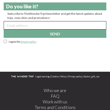
Do you like it?
Subscribe to TheWonderTrip Newsletter and get the latest updates about
trips, new cities and promotions!
SEND
I agree the
privacy policy
Legal warning
|
Cookies Policy
|
Privacy policy
|
footer_gift_cta
Who we are
FAQ
Work with us
Terms and Conditions