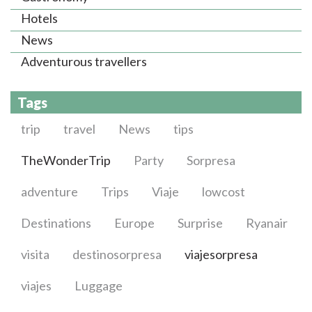
Hotels
News
Adventurous travellers
Tags
trip
travel
News
tips
TheWonderTrip
Party
Sorpresa
adventure
Trips
Viaje
lowcost
Destinations
Europe
Surprise
Ryanair
visita
destinosorpresa
viajesorpresa
viajes
Luggage