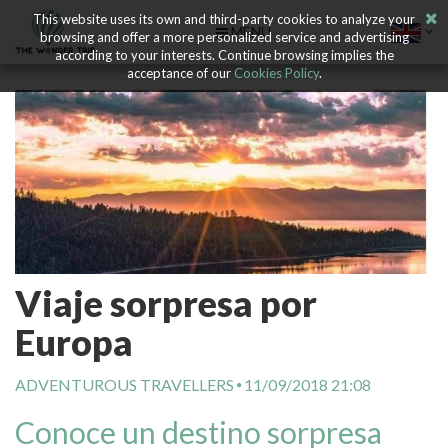
This website uses its own and third-party cookies to analyze your
MENU
browsing and offer a more personalized service and advertising
according to your interests. Continue browsing implies the
acceptance of our
Cookies Policy
.
Viaje sorpresa por
Europa
ADVENTUROUS TRAVELLERS
11/09/2018 21:08
Conoce un destino sorpresa